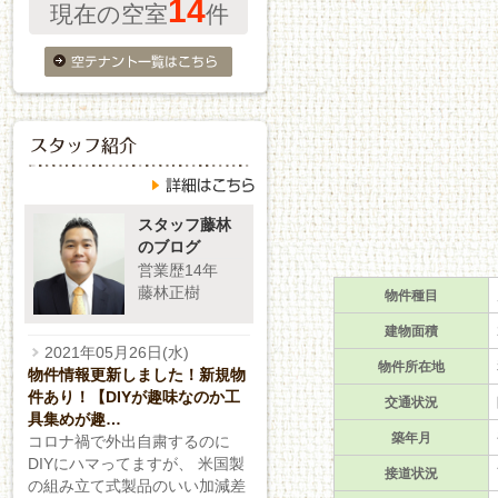
14
現在の空室
件
スタッフ藤林
のブログ
営業歴14年
藤林正樹
物件種目
建物面積
2021年05月26日(水)
物件所在地
物件情報更新しました！新規物
件あり！【DIYが趣味なのか工
交通状況
具集めが趣…
築年月
コロナ禍で外出自粛するのに
DIYにハマってますが、 米国製
接道状況
の組み立て式製品のいい加減差