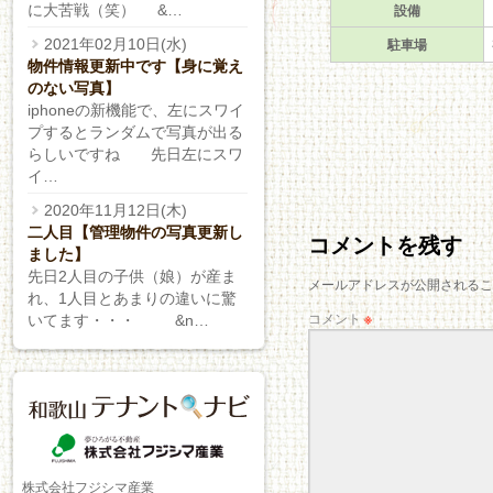
設備
に大苦戦（笑） &…
駐車場
2021年02月10日(水)
物件情報更新中です【身に覚え
のない写真】
iphoneの新機能で、左にスワイ
プするとランダムで写真が出る
らしいですね 先日左にスワ
イ…
2020年11月12日(木)
二人目【管理物件の写真更新し
コメントを残す
ました】
先日2人目の子供（娘）が産ま
メールアドレスが公開されるこ
れ、1人目とあまりの違いに驚
コメント
※
いてます・・・ &n…
株式会社フジシマ産業