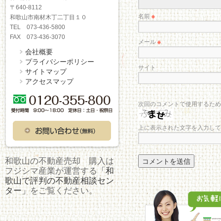
〒640-8112
名前
※
和歌山市南材木丁二丁目１０
TEL 073-436-5800
FAX 073-436-3070
メール
※
会社概要
プライバシーポリシー
サイト
サイトマップ
アクセスマップ
次回のコメントで使用するため
上に表示された文字を入力して
和歌山の不動産売却 購入は
フジシマ産業が運営する
「和
歌山で評判の不動産相談セン
ター」
をご覧ください。