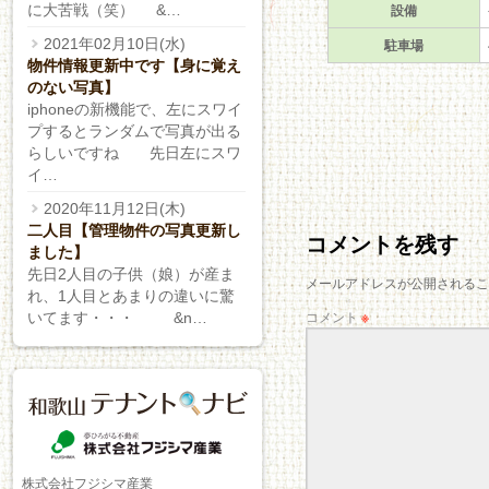
設備
に大苦戦（笑） &…
駐車場
2021年02月10日(水)
物件情報更新中です【身に覚え
のない写真】
iphoneの新機能で、左にスワイ
プするとランダムで写真が出る
らしいですね 先日左にスワ
イ…
2020年11月12日(木)
二人目【管理物件の写真更新し
コメントを残す
ました】
先日2人目の子供（娘）が産ま
メールアドレスが公開されるこ
れ、1人目とあまりの違いに驚
コメント
※
いてます・・・ &n…
株式会社フジシマ産業