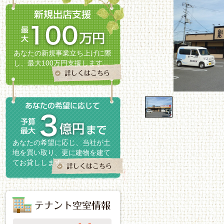
あなたの新規事業立ち上げに際
し、最大100万円支援します。
1
/
1
あなたの希望に応じ、当社が土
地を買い取り、更に建物を建て
てお貸しします。