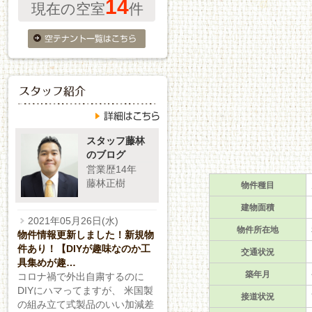
14
現在の空室
件
スタッフ藤林
のブログ
営業歴14年
藤林正樹
物件種目
建物面積
2021年05月26日(水)
物件所在地
物件情報更新しました！新規物
件あり！【DIYが趣味なのか工
交通状況
具集めが趣…
築年月
コロナ禍で外出自粛するのに
DIYにハマってますが、 米国製
接道状況
の組み立て式製品のいい加減差