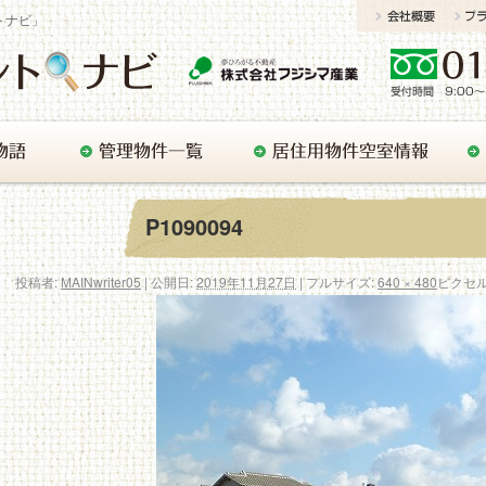
トナビ」
P1090094
投稿者:
MAINwriter05
|
公開日:
2019年11月27日
|
フルサイズ:
640 × 480
ピクセ