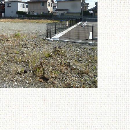
P109009