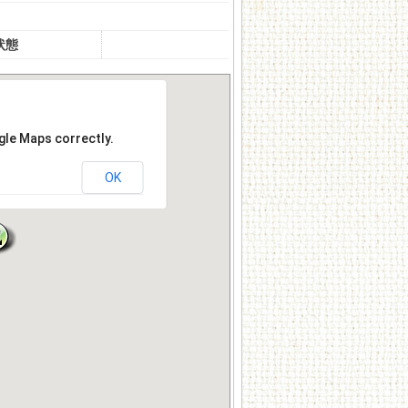
状態
gle Maps correctly.
OK