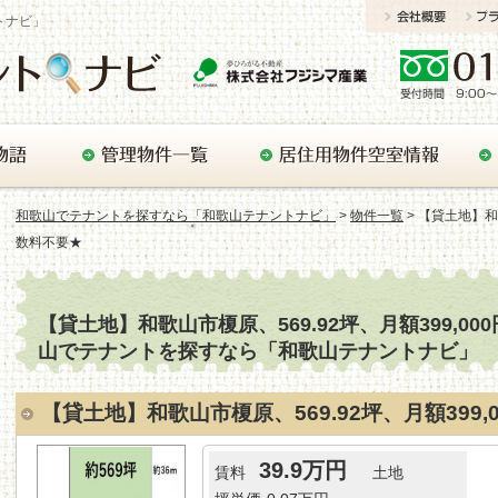
トナビ」
和歌山でテナントを探すなら「和歌山テナントナビ」
>
物件一覧
> 【貸土地】和
数料不要★
【貸土地】和歌山市榎原、569.92坪、月額399,00
山でテナントを探すなら「和歌山テナントナビ」
【貸土地】和歌山市榎原、569.92坪、月額399
39.9万円
賃料
土地