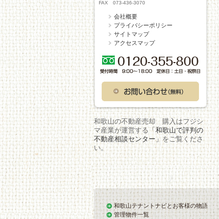
FAX 073-436-3070
会社概要
プライバシーポリシー
サイトマップ
アクセスマップ
和歌山の不動産売却 購入はフジシ
マ産業が運営する
「和歌山で評判の
不動産相談センター」
をご覧くださ
い。
和歌山テナントナビとお客様の物語
管理物件一覧