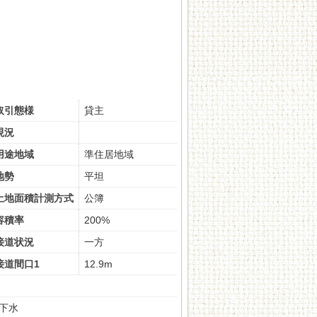
取引態様
貸主
現況
用途地域
準住居地域
地勢
平坦
土地面積計測方式
公簿
容積率
200%
接道状況
一方
接道間口1
12.9m
下水