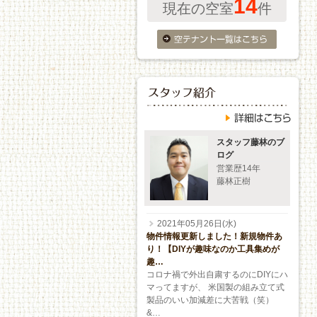
14
現在の空室
件
スタッフ藤林のブ
ログ
営業歴14年
藤林正樹
2021年05月26日(水)
物件情報更新しました！新規物件あ
り！【DIYが趣味なのか工具集めが
趣…
コロナ禍で外出自粛するのにDIYにハ
マってますが、 米国製の組み立て式
製品のいい加減差に大苦戦（笑）
&…