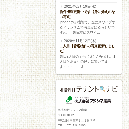
2021年02月10日(水)
物件情報更新中です【身に覚えのな
い写真】
iphoneの新機能で、左にスワイプす
るとランダムで写真が出るらしいで
すね 先日左にスワイ…
2020年11月12日(木)
二人目【管理物件の写真更新しまし
た】
先日2人目の子供（娘）が産まれ、1
人目とあまりの違いに驚いてま
す・・・ &n…
株式会社フジシマ産業
〒640-8112
和歌山市南材木丁二丁目１０
TEL 073-436-5800