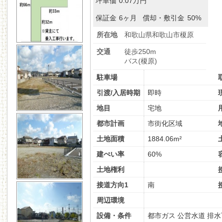
坪単価
0.07万円
保証金
6ヶ月
償却・敷引金
50%
所在地
和歌山県和歌山市榎原
交通
徒歩250m
バス(榎原)
駐車場
引渡/入居時期
即時
地目
宅地
都市計画
市街化区域
土地面積
1884.06m²
建ぺい率
60%
土地権利
接道方向1
南
周辺環境
設備・条件
都市ガス
公営水道
排水