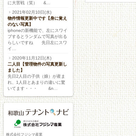
に大苦戦（笑） &…
2021年02月10日(水)
物件情報更新中です【身に覚え
のない写真】
iphoneの新機能で、左にスワイ
プするとランダムで写真が出る
らしいですね 先日左にスワ
イ…
2020年11月12日(木)
二人目【管理物件の写真更新し
ました】
先日2人目の子供（娘）が産ま
れ、1人目とあまりの違いに驚
いてます・・・ &n…
株式会社フジシマ産業