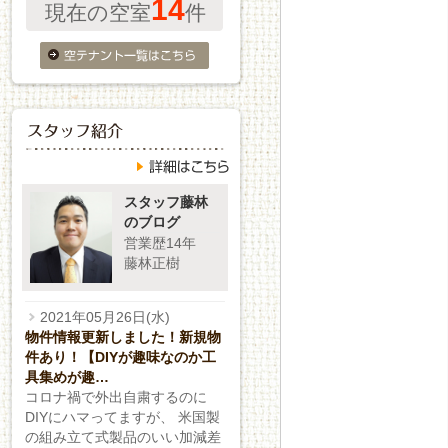
14
現在の空室
件
スタッフ藤林
のブログ
営業歴14年
藤林正樹
2021年05月26日(水)
物件情報更新しました！新規物
件あり！【DIYが趣味なのか工
具集めが趣…
コロナ禍で外出自粛するのに
DIYにハマってますが、 米国製
の組み立て式製品のいい加減差