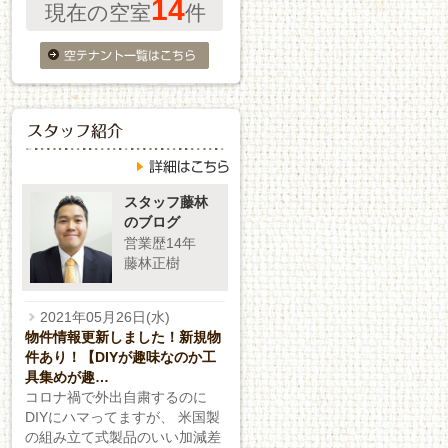
14
現在の空室
件
スタッフ藤林
のブログ
営業歴14年
藤林正樹
2021年05月26日(水)
物件情報更新しました！新規物
件あり！【DIYが趣味なのか工
具集めが趣…
コロナ禍で外出自粛するのに
DIYにハマってますが、 米国製
の組み立て式製品のいい加減差