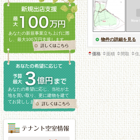
あなたの新規事業立ち上げに際
し、最大100万円支援します。
物件の詳細を見る
面積
間取
住
価格
あなたの希望に応じ、当社が土
地を買い取り、更に建物を建て
てお貸しします。