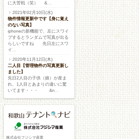
に大苦戦（笑） &…
2021年02月10日(水)
物件情報更新中です【身に覚え
のない写真】
iphoneの新機能で、左にスワイ
プするとランダムで写真が出る
らしいですね 先日左にスワ
イ…
2020年11月12日(木)
二人目【管理物件の写真更新し
ました】
先日2人目の子供（娘）が産ま
れ、1人目とあまりの違いに驚
いてます・・・ &n…
株式会社フジシマ産業